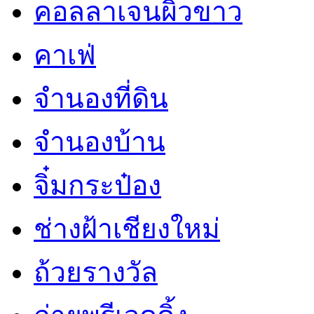
คอลลาเจนผิวขาว
คาเฟ่
จำนองที่ดิน
จำนองบ้าน
จิ๋มกระป๋อง
ช่างฝ้าเชียงใหม่
ถ้วยรางวัล