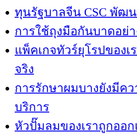
ทุนรัฐบาลจีน CSC พัฒ
การใช้ถุงมือกันบาดอย่าง
แพ็คเกจทัวร์ยุโรปของเร
จริง
การรักษาผมบางยังมีควา
บริการ
หัวปั๊มลมของเราถูกออก