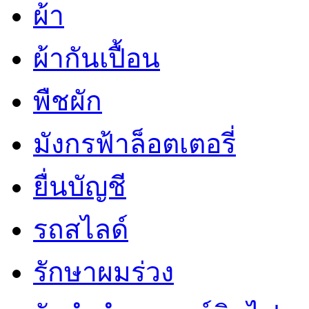
ผ้า
ผ้ากันเปื้อน
พืชผัก
มังกรฟ้าล็อตเตอรี่
ยื่นบัญชี
รถสไลด์
รักษาผมร่วง