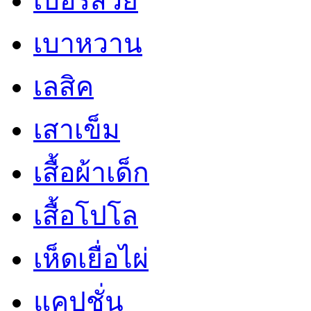
เบอร์สวย
เบาหวาน
เลสิค
เสาเข็ม
เสื้อผ้าเด็ก
เสื้อโปโล
เห็ดเยื่อไผ่
แคปชั่น