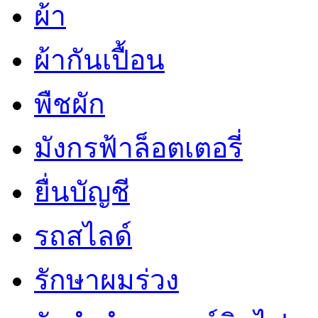
ผ้า
ผ้ากันเปื้อน
พืชผัก
มังกรฟ้าล็อตเตอรี่
ยื่นบัญชี
รถสไลด์
รักษาผมร่วง