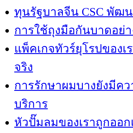
ทุนรัฐบาลจีน CSC พัฒ
การใช้ถุงมือกันบาดอย่าง
แพ็คเกจทัวร์ยุโรปของเร
จริง
การรักษาผมบางยังมีควา
บริการ
หัวปั๊มลมของเราถูกออก