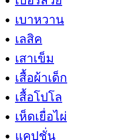
เบอร์สวย
เบาหวาน
เลสิค
เสาเข็ม
เสื้อผ้าเด็ก
เสื้อโปโล
เห็ดเยื่อไผ่
แคปชั่น