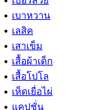
เบอร์สวย
เบาหวาน
เลสิค
เสาเข็ม
เสื้อผ้าเด็ก
เสื้อโปโล
เห็ดเยื่อไผ่
แคปชั่น