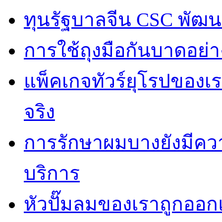
ทุนรัฐบาลจีน CSC พัฒ
การใช้ถุงมือกันบาดอย่าง
แพ็คเกจทัวร์ยุโรปของเร
จริง
การรักษาผมบางยังมีควา
บริการ
หัวปั๊มลมของเราถูกออก