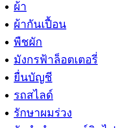
ผ้า
ผ้ากันเปื้อน
พืชผัก
มังกรฟ้าล็อตเตอรี่
ยื่นบัญชี
รถสไลด์
รักษาผมร่วง