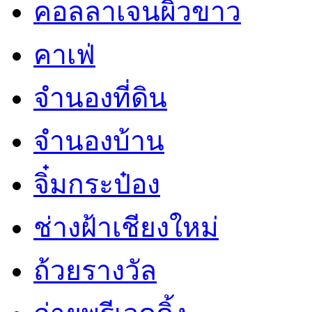
คอลลาเจนผิวขาว
คาเฟ่
จำนองที่ดิน
จำนองบ้าน
จิ๋มกระป๋อง
ช่างฝ้าเชียงใหม่
ถ้วยรางวัล