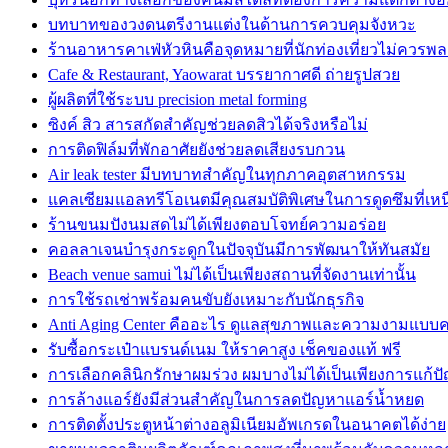
บทบาทของวงดนตรีงานแต่งในด้านการควบคุมจังหวะ
ร้านอาหารคาเฟ่หัวหินคือจุดหมายที่นักท่องเที่ยวไม่ควรพ
Cafe & Restaurant, Yaowarat บรรยากาศดี ถ่ายรูปสวย
ผู้ผลิตที่ใช้ระบบ precision metal forming
ซิงค์ สิว สารสกัดสำคัญช่วยลดสิวได้จริงหรือไม่
การติดฟิล์มที่พักอาศัยยังช่วยลดเสียงรบกวน
Air leak tester มีบทบาทสำคัญในทุกภาคอุตสาหกรรม
แคลเซียมแอลทรีโอเนตมีคุณสมบัติพิเศษในการดูดซึมที่เหน
ร้านขนมปังนมสดไม่ได้เพียงตอบโจทย์ความอร่อย
คอลลาเจนบำรุงกระดูกในปัจจุบันมีการพัฒนาให้ทันสมัย
Beach venue samui ไม่ได้เป็นเพียงสถานที่จัดงานเท่านั้น
การใช้รถเช่าพร้อมคนขับยังเหมาะกับนักธุรกิจ
Anti Aging Center คืออะไร ดูแลสุขภาพและความงามแบบ
รับซื้อกระเป๋าแบรนด์เนม ให้ราคาสูง เช็คของแท้ ฟรี
การเลือกคลินิกรักษาผมร่วง ผมบางไม่ได้เป็นเพียงการแก้ป
การล้างแอร์ยังมีส่วนสำคัญในการลดปัญหาแอร์น้ำหยด
การติดตั้งประตูหน้าต่างอลูมิเนียมอัพเกรดในอนาคตได้ง่าย