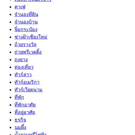
คาเฟ่
จำนองที่ดิน
จำนองบ้าน
จิ๋มกระป๋อง
ช่างฝ้าเชียงใหม่
ถ้วยรางวัล
ถ่ายพรีเวดดิ้ง
ถุงยาง
ท่องเที่ยว
ทัวร์ลาว
ทัวร์อเมริกา
ทัวร์เวียดนาม
ที่พัก
ที่พักอาศัย
ที่อยู่อาศัย
ธุรกิจ
นมผึ้ง
น้ำยาบุหรี่ไฟฟ้า