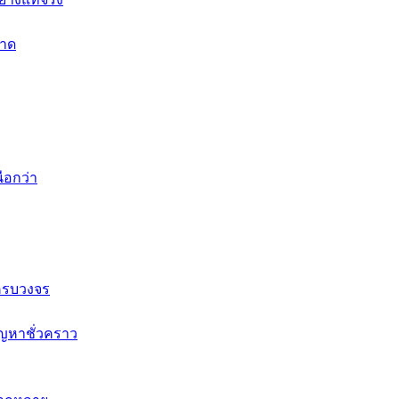
ลาด
ือกว่า
ครบวงจร
ัญหาชั่วคราว