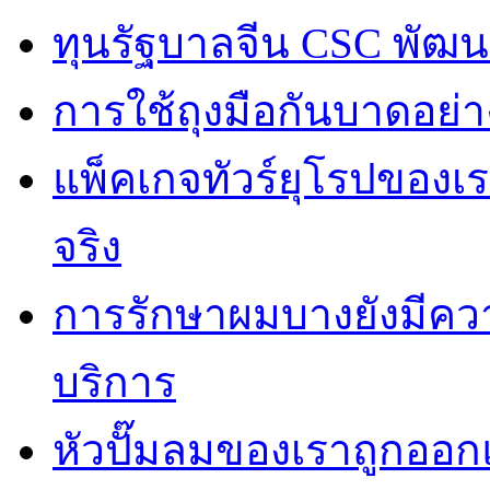
ทุนรัฐบาลจีน CSC พัฒ
การใช้ถุงมือกันบาดอย่าง
แพ็คเกจทัวร์ยุโรปของเร
จริง
การรักษาผมบางยังมีควา
บริการ
หัวปั๊มลมของเราถูกออก