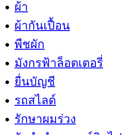
ผ้า
ผ้ากันเปื้อน
พืชผัก
มังกรฟ้าล็อตเตอรี่
ยื่นบัญชี
รถสไลด์
รักษาผมร่วง