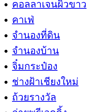
คอลลาเจนผิวขาว
คาเฟ่
จำนองที่ดิน
จำนองบ้าน
จิ๋มกระป๋อง
ช่างฝ้าเชียงใหม่
ถ้วยรางวัล