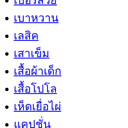
เบอร์สวย
เบาหวาน
เลสิค
เสาเข็ม
เสื้อผ้าเด็ก
เสื้อโปโล
เห็ดเยื่อไผ่
แคปชั่น