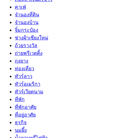
คาเฟ่
จำนองที่ดิน
จำนองบ้าน
จิ๋มกระป๋อง
ช่างฝ้าเชียงใหม่
ถ้วยรางวัล
ถ่ายพรีเวดดิ้ง
ถุงยาง
ท่องเที่ยว
ทัวร์ลาว
ทัวร์อเมริกา
ทัวร์เวียดนาม
ที่พัก
ที่พักอาศัย
ที่อยู่อาศัย
ธุรกิจ
นมผึ้ง
น้ำยาบุหรี่ไฟฟ้า