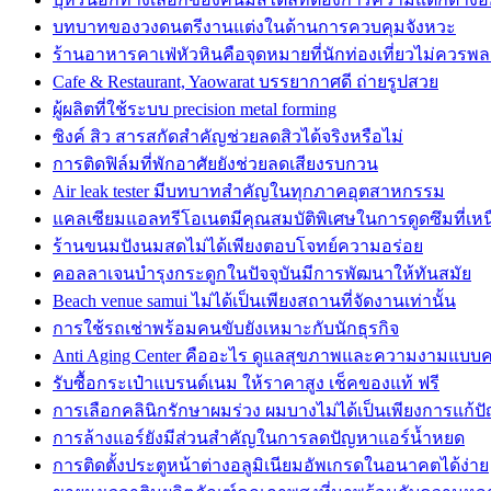
บทบาทของวงดนตรีงานแต่งในด้านการควบคุมจังหวะ
ร้านอาหารคาเฟ่หัวหินคือจุดหมายที่นักท่องเที่ยวไม่ควรพ
Cafe & Restaurant, Yaowarat บรรยากาศดี ถ่ายรูปสวย
ผู้ผลิตที่ใช้ระบบ precision metal forming
ซิงค์ สิว สารสกัดสำคัญช่วยลดสิวได้จริงหรือไม่
การติดฟิล์มที่พักอาศัยยังช่วยลดเสียงรบกวน
Air leak tester มีบทบาทสำคัญในทุกภาคอุตสาหกรรม
แคลเซียมแอลทรีโอเนตมีคุณสมบัติพิเศษในการดูดซึมที่เหน
ร้านขนมปังนมสดไม่ได้เพียงตอบโจทย์ความอร่อย
คอลลาเจนบำรุงกระดูกในปัจจุบันมีการพัฒนาให้ทันสมัย
Beach venue samui ไม่ได้เป็นเพียงสถานที่จัดงานเท่านั้น
การใช้รถเช่าพร้อมคนขับยังเหมาะกับนักธุรกิจ
Anti Aging Center คืออะไร ดูแลสุขภาพและความงามแบบ
รับซื้อกระเป๋าแบรนด์เนม ให้ราคาสูง เช็คของแท้ ฟรี
การเลือกคลินิกรักษาผมร่วง ผมบางไม่ได้เป็นเพียงการแก้ป
การล้างแอร์ยังมีส่วนสำคัญในการลดปัญหาแอร์น้ำหยด
การติดตั้งประตูหน้าต่างอลูมิเนียมอัพเกรดในอนาคตได้ง่าย